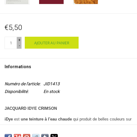
€5,50
+
AJOUTER AU PANIER
-
Informations
Numéro de l'article:
JID1413
Disponibilité:
En stock
JACQUARD IDYE CRIMSON
iDye
est
une teinture à l'eau chaude
qui produit de belles couleurs sur
tous les tissus
100% naturels
tels que le coton, la soie, la rayonne, le
jute et le lin. iDye peut être utilisé
sur la cuisinière ou dans la