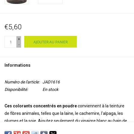
€5,60
+
AJOUTER AU PANIER
-
Informations
Numéro de l'article:
JAD1616
Disponibilité:
En stock
Ces colorants concentrés en poudre
conviennent à la teinture
de fibres animales, telles que la laine, le cachemire, l'alpaga, les
plumes et la soie. Ajoutez seulement du vinaigre blanc au bain de
teinture. Le résultat est
extrêmement brillant, transparent et