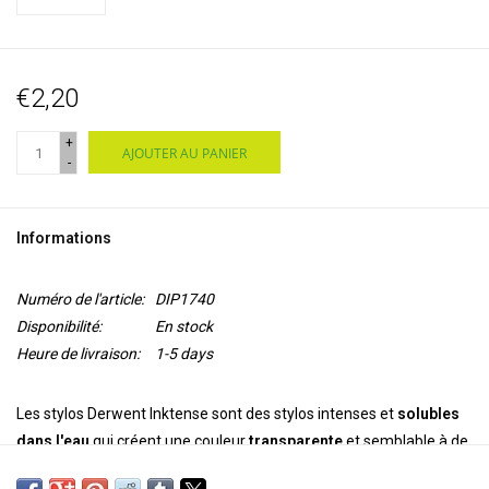
€2,20
+
AJOUTER AU PANIER
-
Informations
Numéro de l'article:
DIP1740
Disponibilité:
En stock
Heure de livraison:
1-5 days
Les stylos Derwent Inktense sont des stylos intenses et
solubles
dans l'eau
qui créent une couleur
transparente
et semblable à de
l'encre. Vous appliquez la peinture sec et ajoutez de l'eau pour