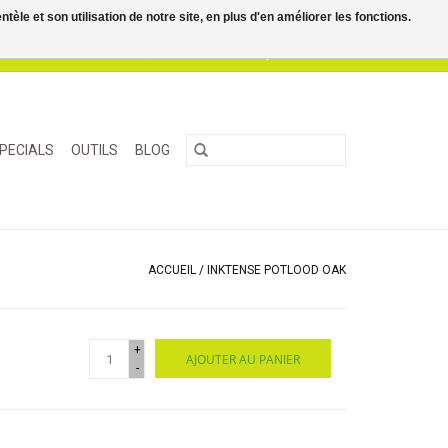
le et son utilisation de notre site, en plus d'en améliorer les fonctions.
0 Articles - €0,00
Mon compte / S'inscrire
PECIALS
OUTILS
BLOG
ACCUEIL
/
INKTENSE POTLOOD OAK
+
AJOUTER AU PANIER
-