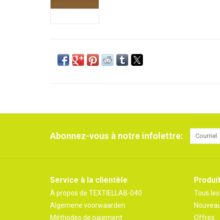
Abonnez-vous à notre infolettre:
Service à la clientèle
Produi
À propos de TEXTIELLAB-040
Tous les
Algemene voorwaarden
Nouveau
Méthodes de paiement
Offres