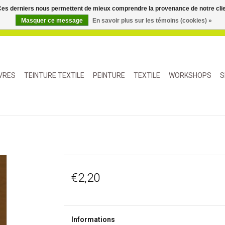
. Ces derniers nous permettent de mieux comprendre la provenance de notre clientè
Masquer ce message
En savoir plus sur les témoins (cookies) »
IVRES
TEINTURE TEXTILE
PEINTURE
TEXTILE
WORKSHOPS
S
€2,20
Informations