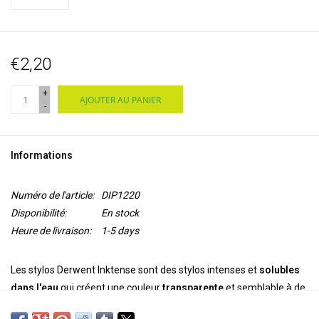
€2,20
+
AJOUTER AU PANIER
-
Informations
Numéro de l'article:
DIP1220
Disponibilité:
En stock
Heure de livraison:
1-5 days
Les stylos Derwent Inktense sont des stylos intenses et
solubles
dans l'eau
qui créent une couleur
transparente
et semblable à de
l'encre. Vous appliquez la peinture sec et ajoutez de l'eau pour