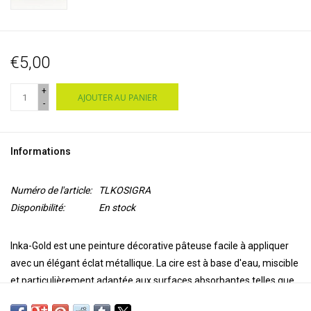
€5,00
+
AJOUTER AU PANIER
-
Informations
Numéro de l'article:
TLKOSIGRA
Disponibilité:
En stock
Inka-Gold est une peinture décorative pâteuse facile à appliquer
avec un élégant éclat métallique. La cire est à base d'eau, miscible
et particulièrement adaptée aux surfaces absorbantes telles que
le papier, le carton, le bois non traité, l'argile, le béton et la faïence