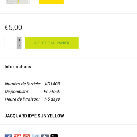
€5,00
+
AJOUTER AU PANIER
-
Informations
Numéro de l'article:
JID1403
Disponibilité:
En stock
Heure de livraison:
1-5 days
JACQUARD IDYE SUN YELLOW
iDye
est
une teinture à l'eau chaude
qui produit de belles couleurs sur
tous les tissus
100% naturels
tels que le coton, la soie, la rayonne, le