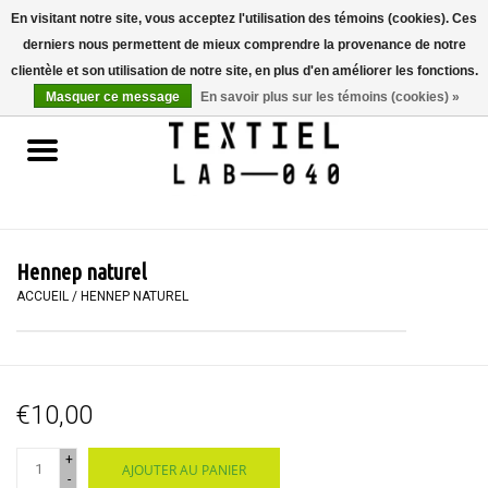
En visitant notre site, vous acceptez l'utilisation des témoins (cookies). Ces
derniers nous permettent de mieux comprendre la provenance de notre
0 Articles - €0,00
clientèle et son utilisation de notre site, en plus d'en améliorer les fonctions.
Masquer ce message
En savoir plus sur les témoins (cookies) »
Accueil
LIVRES
TEINTURE TEXTILE
Hennep naturel
PEINTURE
ACCUEIL
/
HENNEP NATUREL
TEXTILE
€10,00
WORKSHOPS
+
AJOUTER AU PANIER
SPECIALS
-