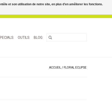
le et son utilisation de notre site, en plus d'en améliorer les fonctions.
0 Articles - €0,00
Mon compte / S'inscrire
PECIALS
OUTILS
BLOG
ACCUEIL
/
FLORAL ECLIPSE