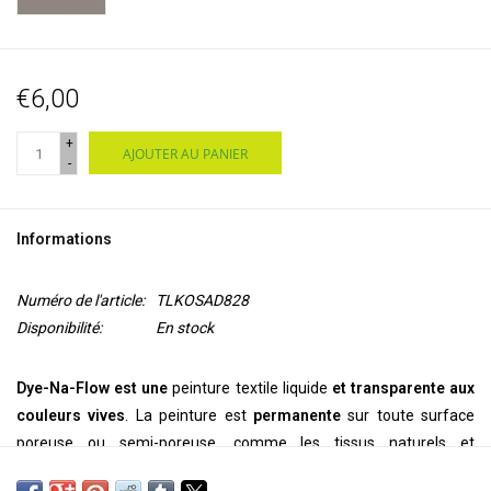
€6,00
+
AJOUTER AU PANIER
-
Informations
Numéro de l'article:
TLKOSAD828
Disponibilité:
En stock
Dye-Na-Flow est une
peinture textile liquide
et transparente aux
couleurs vives
. La peinture est
permanente
sur toute surface
poreuse ou semi-poreuse, comme les tissus naturels et
synthétiques, le bois, le papier, l'argile, la toile, le daim, le cuir et