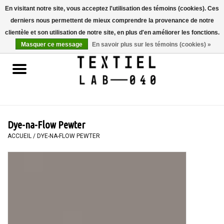
En visitant notre site, vous acceptez l'utilisation des témoins (cookies). Ces
derniers nous permettent de mieux comprendre la provenance de notre
0 Articles - €0,00
clientèle et son utilisation de notre site, en plus d'en améliorer les fonctions.
Masquer ce message
En savoir plus sur les témoins (cookies) »
Accueil
LIVRES
TEINTURE TEXTILE
Dye-na-Flow Pewter
PEINTURE
ACCUEIL
/
DYE-NA-FLOW PEWTER
TEXTILE
WORKSHOPS
SPECIALS