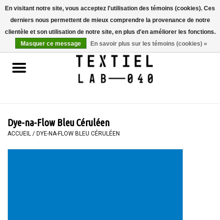
En visitant notre site, vous acceptez l'utilisation des témoins (cookies). Ces
derniers nous permettent de mieux comprendre la provenance de notre
0 Articles - €0,00
clientèle et son utilisation de notre site, en plus d'en améliorer les fonctions.
Masquer ce message
En savoir plus sur les témoins (cookies) »
Accueil
LIVRES
TEINTURE TEXTILE
Dye-na-Flow Bleu Céruléen
PEINTURE
ACCUEIL
/
DYE-NA-FLOW BLEU CÉRULÉEN
TEXTILE
WORKSHOPS
SPECIALS