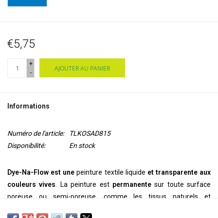
€5,75
+
AJOUTER AU PANIER
-
Informations
Numéro de l'article:
TLKOSAD815
Disponibilité:
En stock
Dye-Na-Flow est une
peinture textile liquide
et transparente aux
couleurs vives
. La peinture est
permanente
sur toute surface
poreuse ou semi-poreuse, comme les tissus naturels et
synthétiques, le bois, le papier, l'argile, la toile, le daim, le cuir et