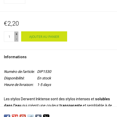
€2,20
+
AJOUTER AU PANIER
-
Informations
Numéro de l'article:
DIP1530
Disponibilité:
En stock
Heure de livraison:
1-5 days
Les stylos Derwent Inktense sont des stylos intenses et
solubles
dans l'eau
qui créent une couleur
transparente
et semblable à de
l'encre. Vous appliquez la peinture sec et ajoutez de l'eau pour