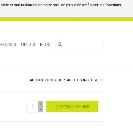
le et son utilisation de notre site, en plus d'en améliorer les fonctions.
0 Articles - €0,00
Mon compte / S'inscrire
PECIALS
OUTILS
BLOG
ACCUEIL
/
COPY OF PEARL EX SUNSET GOLD
+
AJOUTER AU PANIER
-