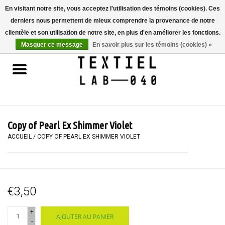
En visitant notre site, vous acceptez l'utilisation des témoins (cookies). Ces
derniers nous permettent de mieux comprendre la provenance de notre
0 Articles - €0,00
clientèle et son utilisation de notre site, en plus d'en améliorer les fonctions.
Masquer ce message
En savoir plus sur les témoins (cookies) »
Accueil
LIVRES
TEINTURE TEXTILE
Copy of Pearl Ex Shimmer Violet
PEINTURE
ACCUEIL
/
COPY OF PEARL EX SHIMMER VIOLET
TEXTILE
€3,50
WORKSHOPS
+
AJOUTER AU PANIER
SPECIALS
-