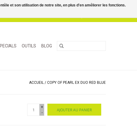
le et son utilisation de notre site, en plus d'en améliorer les fonctions.
0 Articles - €0,00
Mon compte / S'inscrire
PECIALS
OUTILS
BLOG
ACCUEIL
/
COPY OF PEARL EX DUO RED BLUE
+
AJOUTER AU PANIER
-