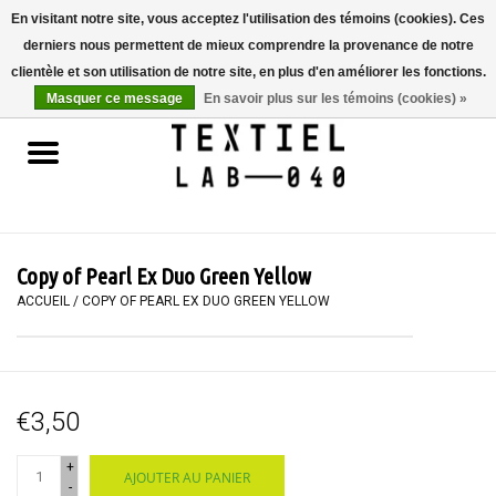
En visitant notre site, vous acceptez l'utilisation des témoins (cookies). Ces
derniers nous permettent de mieux comprendre la provenance de notre
0 Articles - €0,00
clientèle et son utilisation de notre site, en plus d'en améliorer les fonctions.
Masquer ce message
En savoir plus sur les témoins (cookies) »
Accueil
LIVRES
TEINTURE TEXTILE
Copy of Pearl Ex Duo Green Yellow
PEINTURE
ACCUEIL
/
COPY OF PEARL EX DUO GREEN YELLOW
TEXTILE
€3,50
WORKSHOPS
+
AJOUTER AU PANIER
SPECIALS
-