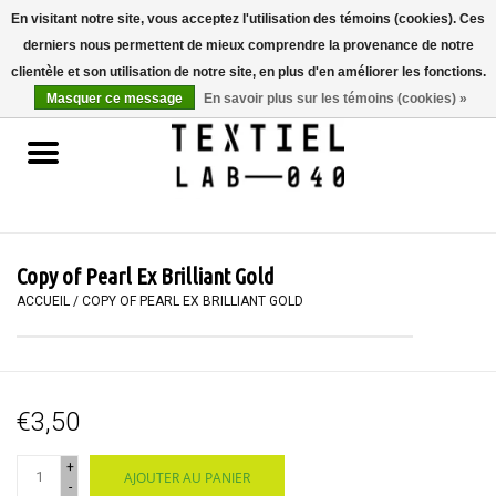
En visitant notre site, vous acceptez l'utilisation des témoins (cookies). Ces
derniers nous permettent de mieux comprendre la provenance de notre
0 Articles - €0,00
clientèle et son utilisation de notre site, en plus d'en améliorer les fonctions.
Masquer ce message
En savoir plus sur les témoins (cookies) »
Accueil
LIVRES
TEINTURE TEXTILE
Copy of Pearl Ex Brilliant Gold
PEINTURE
ACCUEIL
/
COPY OF PEARL EX BRILLIANT GOLD
TEXTILE
€3,50
WORKSHOPS
+
AJOUTER AU PANIER
SPECIALS
-