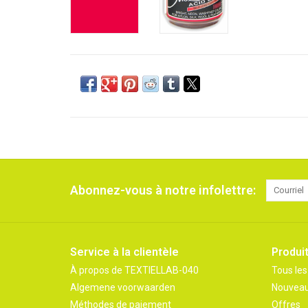
Abonnez-vous à notre infolettre:
Service à la clientèle
Produi
À propos de TEXTIELLAB-040
Tous les
Algemene voorwaarden
Nouveau
Méthodes de paiement
Offres