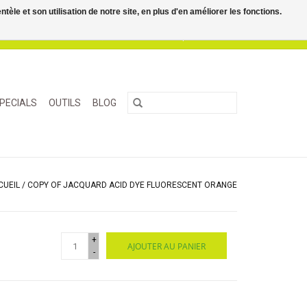
le et son utilisation de notre site, en plus d'en améliorer les fonctions.
0 Articles - €0,00
Mon compte / S'inscrire
PECIALS
OUTILS
BLOG
CUEIL
/
COPY OF JACQUARD ACID DYE FLUORESCENT ORANGE
+
AJOUTER AU PANIER
-