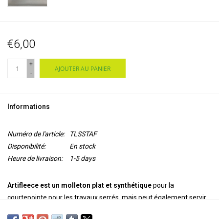
€6,00
+
AJOUTER AU PANIER
-
Informations
Numéro de l'article:
TLSSTAF
Disponibilité:
En stock
Heure de livraison:
1-5 days
Artifleece est un molleton plat et synthétique
pour la
courtepointe pour les travaux serrés, mais peut également servir
de surface pour le travail de l'artiste textile moderne.