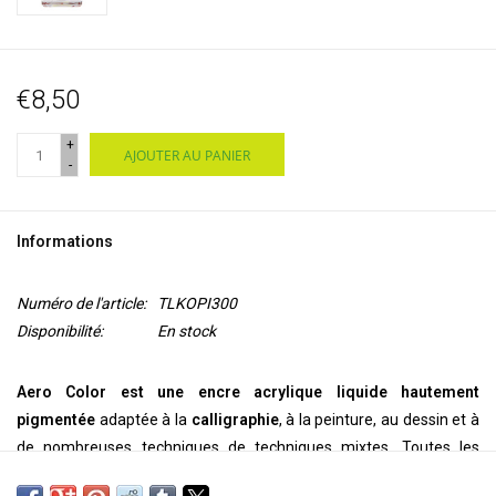
€8,50
+
AJOUTER AU PANIER
-
Informations
Numéro de l'article:
TLKOPI300
Disponibilité:
En stock
Aero Color est une encre acrylique liquide hautement
pigmentée
adaptée à la
calligraphie
, à la peinture, au dessin et à
de nombreuses techniques de techniques mixtes. Toutes les
couleurs sont
prêtes à l'emplo
i. En raison de leur pigmentation