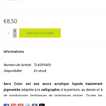
€8,50
+
AJOUTER AU PANIER
-
Informations
Numéro de l'article:
TLKOPI403
Disponibilité:
En stock
Aero Color est une encre acrylique liquide hautement
pigmentée
adaptée à la
calligraphie
, à la peinture, au dessin et à
de nombreuses techniques de techniques mixtes. Toutes les
couleurs sont
prêtes à l'emplo
i. En raison de leur pigmentation