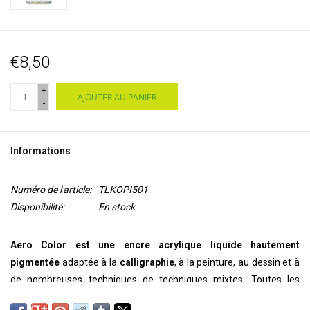
€8,50
+
AJOUTER AU PANIER
-
Informations
Numéro de l'article:
TLKOPI501
Disponibilité:
En stock
Aero Color est une encre acrylique liquide hautement
pigmentée
adaptée à la
calligraphie
, à la peinture, au dessin et à
de nombreuses techniques de techniques mixtes. Toutes les
couleurs sont
prêtes à l'emplo
i. En raison de leur pigmentation