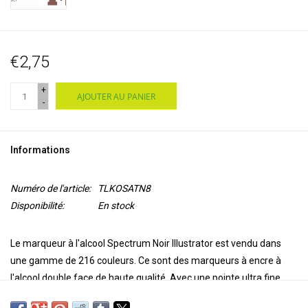
€2,75
+
AJOUTER AU PANIER
-
Informations
Numéro de l'article:
TLKOSATN8
Disponibilité:
En stock
Le marqueur à l'alcool Spectrum Noir Illustrator est vendu dans
une gamme de 216 couleurs. Ce sont des marqueurs à encre à
l'alcool double face de haute qualité. Avec une pointe ultra fine
pour la précision et l'exactitude de la coloration et une pointe de