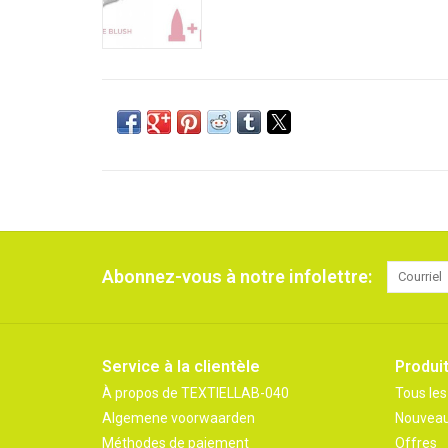
Abonnez-vous à notre infolettre:
Service à la clientèle
Produi
À propos de TEXTIELLAB-040
Tous les
Algemene voorwaarden
Nouveau
Méthodes de paiement
Offres