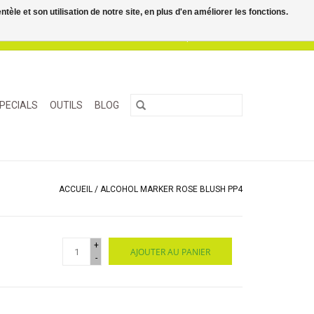
le et son utilisation de notre site, en plus d'en améliorer les fonctions.
0 Articles - €0,00
Mon compte / S'inscrire
PECIALS
OUTILS
BLOG
ACCUEIL
/
ALCOHOL MARKER ROSE BLUSH PP4
+
AJOUTER AU PANIER
-