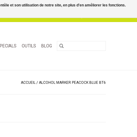
le et son utilisation de notre site, en plus d'en améliorer les fonctions.
0 Articles - €0,00
Mon compte / S'inscrire
PECIALS
OUTILS
BLOG
ACCUEIL
/
ALCOHOL MARKER PEACOCK BLUE BT6