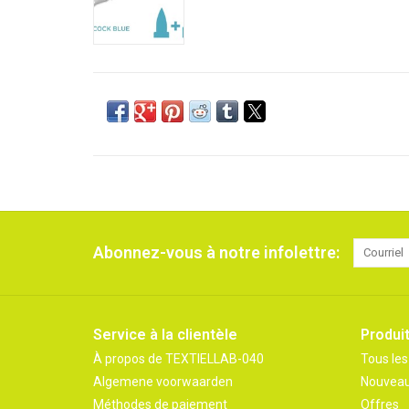
Abonnez-vous à notre infolettre:
Service à la clientèle
Produi
À propos de TEXTIELLAB-040
Tous les
Algemene voorwaarden
Nouveau
Méthodes de paiement
Offres