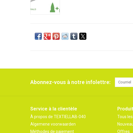
Abonnez-vous à notre infolettre:
Service à la clientèle
Produi
À propos de TEXTIELLAB-040
Tous les
Algemene voorwaarden
Nouveau
Méthodes de paiement
Offres