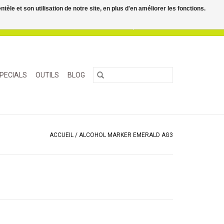
le et son utilisation de notre site, en plus d'en améliorer les fonctions.
0 Articles - €0,00
Mon compte / S'inscrire
PECIALS
OUTILS
BLOG
ACCUEIL
/
ALCOHOL MARKER EMERALD AG3