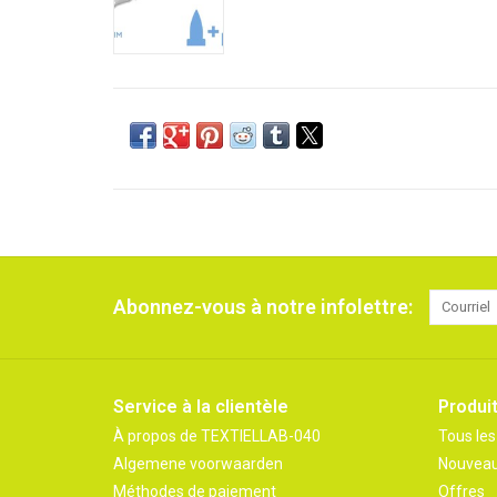
Abonnez-vous à notre infolettre:
Service à la clientèle
Produi
À propos de TEXTIELLAB-040
Tous les
Algemene voorwaarden
Nouveau
Méthodes de paiement
Offres