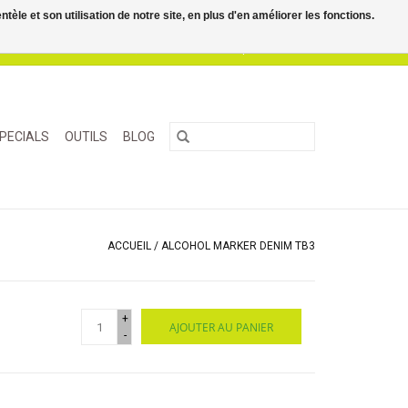
le et son utilisation de notre site, en plus d'en améliorer les fonctions.
0 Articles - €0,00
Mon compte / S'inscrire
PECIALS
OUTILS
BLOG
ACCUEIL
/
ALCOHOL MARKER DENIM TB3
+
AJOUTER AU PANIER
-