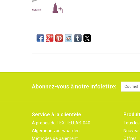
Abonnez-vous à notre infolettre:
Service à la clientèle
Produi
À propos de TEXTIELLAB-040
Tous les
Algemene voorwaarden
Nouveau
Méthodes de paiement
Offres