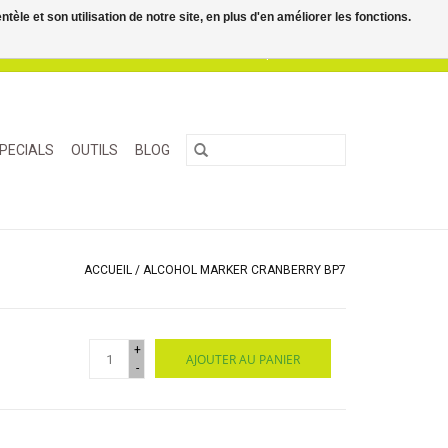
le et son utilisation de notre site, en plus d'en améliorer les fonctions.
0 Articles - €0,00
Mon compte / S'inscrire
PECIALS
OUTILS
BLOG
ACCUEIL
/
ALCOHOL MARKER CRANBERRY BP7
+
AJOUTER AU PANIER
-