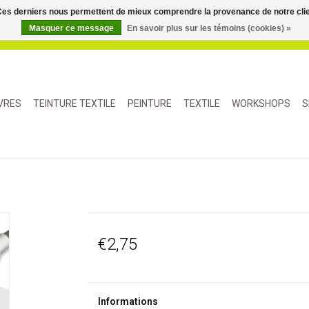
. Ces derniers nous permettent de mieux comprendre la provenance de notre clientè
Masquer ce message
En savoir plus sur les témoins (cookies) »
IVRES
TEINTURE TEXTILE
PEINTURE
TEXTILE
WORKSHOPS
S
€2,75
Informations