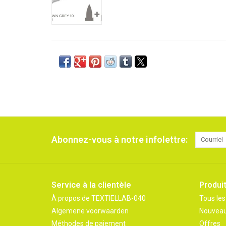
Abonnez-vous à notre infolettre:
Service à la clientèle
Produi
À propos de TEXTIELLAB-040
Tous les
Algemene voorwaarden
Nouveau
Méthodes de paiement
Offres