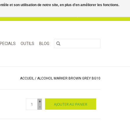
le et son utilisation de notre site, en plus d'en améliorer les fonctions.
0 Articles - €0,00
Mon compte / S'inscrire
PECIALS
OUTILS
BLOG
ACCUEIL
/
ALCOHOL MARKER BROWN GREY BG10
+
AJOUTER AU PANIER
-