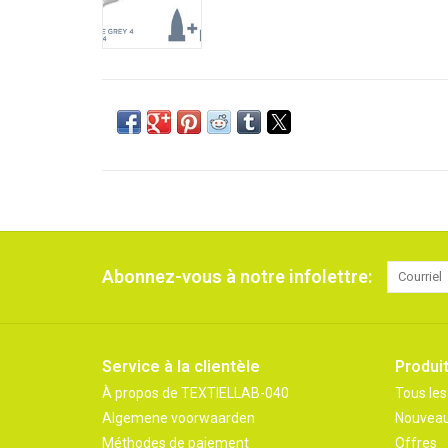
Abonnez-vous à notre infolettre:
Service à la clientèle
Produi
À propos de TEXTIELLAB-040
Tous les
Algemene voorwaarden
Nouveau
Méthodes de paiement
Offres