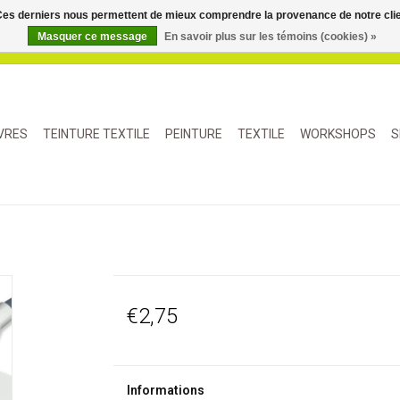
. Ces derniers nous permettent de mieux comprendre la provenance de notre clientè
Masquer ce message
En savoir plus sur les témoins (cookies) »
IVRES
TEINTURE TEXTILE
PEINTURE
TEXTILE
WORKSHOPS
S
€2,75
Informations