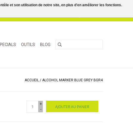
le et son utilisation de notre site, en plus d'en améliorer les fonctions.
0 Articles - €0,00
Mon compte / S'inscrire
PECIALS
OUTILS
BLOG
ACCUEIL
/
ALCOHOL MARKER BLUE GREY BGR4
+
AJOUTER AU PANIER
-