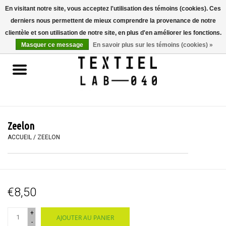
En visitant notre site, vous acceptez l'utilisation des témoins (cookies). Ces
derniers nous permettent de mieux comprendre la provenance de notre
0 Articles - €0,00
clientèle et son utilisation de notre site, en plus d'en améliorer les fonctions.
Masquer ce message
En savoir plus sur les témoins (cookies) »
Accueil
LIVRES
TEINTURE TEXTILE
Zeelon
PEINTURE
ACCUEIL
/
ZEELON
TEXTILE
€8,50
WORKSHOPS
+
AJOUTER AU PANIER
SPECIALS
-