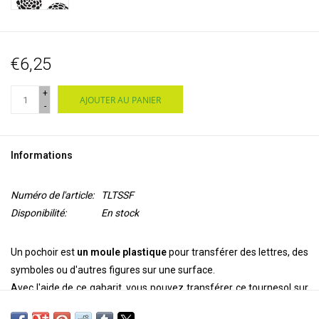
€6,25
+
AJOUTER AU PANIER
-
Informations
Numéro de l'article:
TLTSSF
Disponibilité:
En stock
Un pochoir est
un moule plastique
pour transférer des lettres, des
symboles ou d'autres figures sur une surface.
Avec l'aide de ce gabarit, vous pouvez transférer ce tournesol sur
votre
mur, plafond, porte, sur papier ou textile