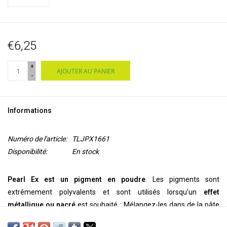
€6,25
+
AJOUTER AU PANIER
-
Informations
Numéro de l'article:
TLJPX1661
Disponibilité:
En stock
Pearl Ex est un pigment en poudre
. Les pigments sont
extrêmement polyvalents et sont utilisés lorsqu'un
effet
métallique ou nacré
est souhaité : Mélangez-les dans de la pâte
polymère, de la cire encaustique, de l'argile, de l'acrylique, des