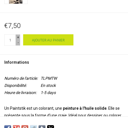
€7,50
+
AJOUTER AU PANIER
-
Informations
Numéro de l'article:
TLPMTW
Disponibilité:
En stock
Heure de livraison:
1-5 days
Un Paintstik est un colorant, une
peinture à l'huile solide
. Elle se
présente sous la forme d'une craie. Idéal pour dessiner ou colorer
de grandes zones riches en couleurs. Il existe deux types de