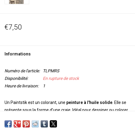
€7,50
Informations
Numéro de l'article:
TLPMRS
Disponibilité:
En rupture de stock
Heure de livraison:
1
Un Paintstik est un colorant, une
peinture à l'huile solide
. Elle se
présente sous la forme d'une craie. Idéal pour dessiner ou colorer
de grandes zones riches en couleurs. Il existe deux types de
Paintstiks: les couleurs avec une finition
mate
et les couleurs
iridescentes avec une
brilliance
métallique. Vous pouvez