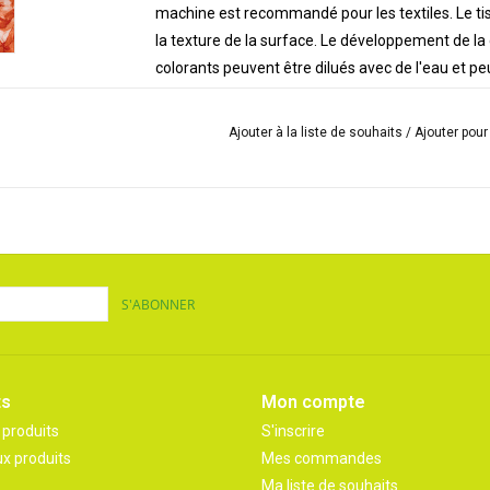
machine est recommandé pour les textiles. Le tis
la texture de la surface. Le développement de la 
colorants peuvent être dilués avec de l'eau et p
Substrat:
SolarFast convient à toutes les fibres naturelles tel
Ajouter à la liste de souhaits
/
Ajouter pou
chiffons et autres.
La gamme Jacquard SolarFast est composée d
S'ABONNER
ts
Mon compte
 produits
S'inscrire
x produits
Mes commandes
Ma liste de souhaits