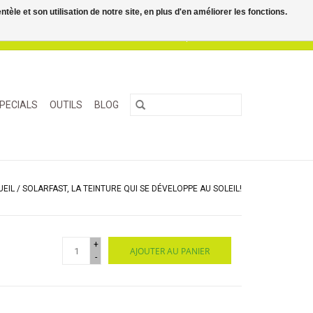
le et son utilisation de notre site, en plus d'en améliorer les fonctions.
0 Articles - €0,00
Mon compte / S'inscrire
PECIALS
OUTILS
BLOG
UEIL
/
SOLARFAST, LA TEINTURE QUI SE DÉVELOPPE AU SOLEIL!
+
AJOUTER AU PANIER
-