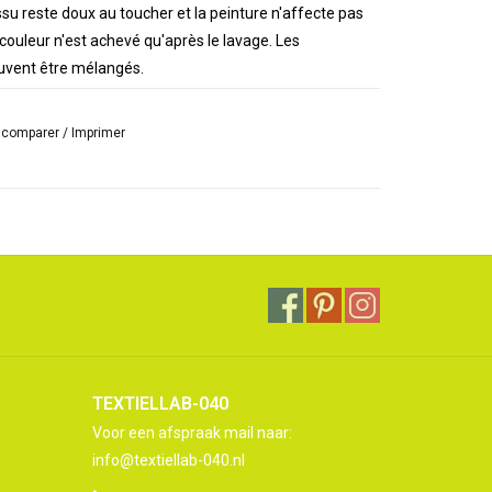
su reste doux au toucher et la peinture n'affecte pas
couleur n'est achevé qu'après le lavage. Les
euvent être mélangés.
les que le coton, le lin, la soie, le chanvre, le bois, les
r comparer
/
Imprimer
e
14 couleurs différentes
, découvrez-les toutes ici!
TEXTIELLAB-040
Voor een afspraak mail naar:
info@textiellab-040.nl