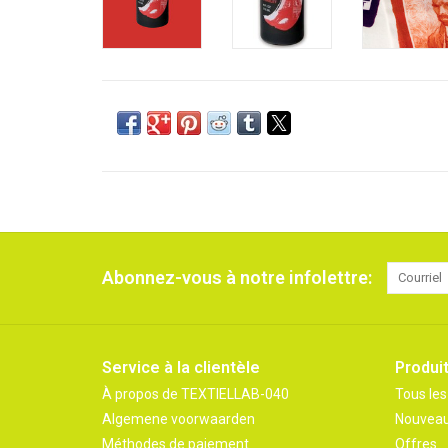
Abonnez-vous à notre infolettre:
Service à la clientèle
Produi
À propos de TEXTIELLAB-040
Tous les
Algemene voorwaarden
Nouveau
Méthodes de paiement
Offres