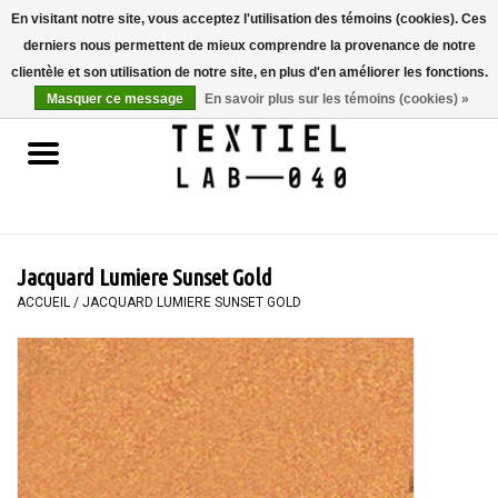
En visitant notre site, vous acceptez l'utilisation des témoins (cookies). Ces
derniers nous permettent de mieux comprendre la provenance de notre
0 Articles - €0,00
clientèle et son utilisation de notre site, en plus d'en améliorer les fonctions.
Masquer ce message
En savoir plus sur les témoins (cookies) »
Accueil
LIVRES
TEINTURE TEXTILE
Jacquard Lumiere Sunset Gold
PEINTURE
ACCUEIL
/
JACQUARD LUMIERE SUNSET GOLD
TEXTILE
WORKSHOPS
SPECIALS