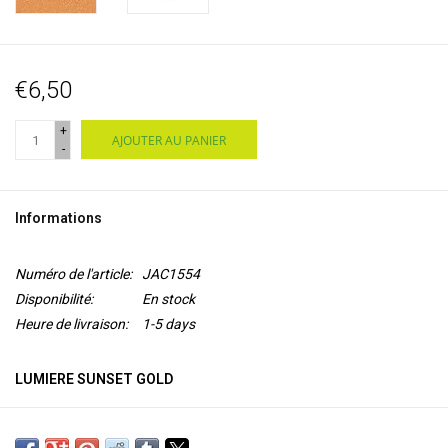
€6,50
+
AJOUTER AU PANIER
-
Informations
Numéro de l'article:
JAC1554
Disponibilité:
En stock
Heure de livraison:
1-5 days
LUMIERE SUNSET GOLD
Lumiere von Jacquard ist eine
flexible Acrylfarbe auf
Wasserbasis
mit
Micapigment
für einen Metallic- oder