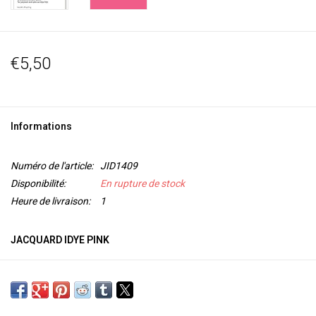
€5,50
Informations
Numéro de l'article:
JID1409
Disponibilité:
En rupture de stock
Heure de livraison:
1
JACQUARD IDYE PINK
iDye
est
une teinture à l'eau chaude
qui produit de belles couleurs sur
tous les tissus
100% naturels
tels que le coton, la soie, la rayonne, le
jute et le lin. iDye peut être utilisé
sur la cuisinière ou dans la