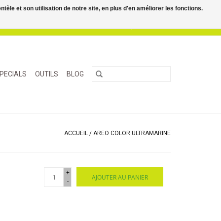
le et son utilisation de notre site, en plus d'en améliorer les fonctions.
0 Articles - €0,00
Mon compte / S'inscrire
PECIALS
OUTILS
BLOG
ACCUEIL
/
AREO COLOR ULTRAMARINE
+
AJOUTER AU PANIER
-