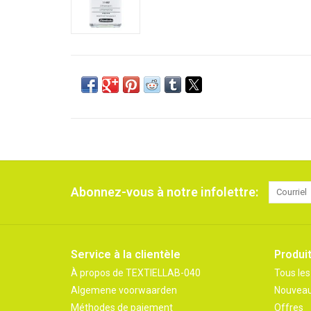
Abonnez-vous à notre infolettre:
Service à la clientèle
Produi
À propos de TEXTIELLAB-040
Tous les
Algemene voorwaarden
Nouveau
Méthodes de paiement
Offres