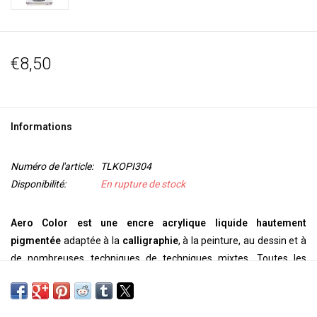
€8,50
Informations
Numéro de l'article:
TLKOPI304
Disponibilité:
En rupture de stock
Aero Color est une encre acrylique liquide hautement
pigmentée
adaptée à la
calligraphie
, à la peinture, au dessin et à
de nombreuses techniques de techniques mixtes. Toutes les
couleurs sont
prêtes à l'emplo
i. En raison de leur pigmentation
fine, ils peuvent être utilisés
purs
, mais ils peuvent également être
dilués avec de l'eau
. Les couleurs peuvent être mélangées les