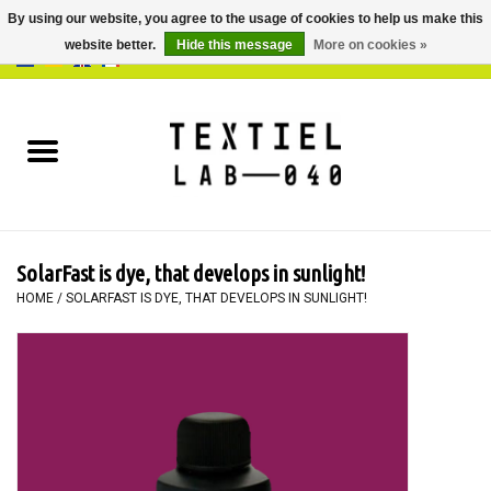
By using our website, you agree to the usage of cookies to help us make this
website better.
Hide this message
More on cookies »
0 Items - €0,00
Home
BOOKS
DYEING
SolarFast is dye, that develops in sunlight!
PAINTING
HOME
/
SOLARFAST IS DYE, THAT DEVELOPS IN SUNLIGHT!
TEXTILE
WORKSHOPS
SPECIALS