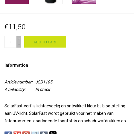
€11,50
+
ADD TO CART
-
Information
Article number:
JSD1105
Availability:
In stock
SolarFast-verf is lichtgevoelig en ontwikkelt kleur
bij blootstelling
aan UV-licht
. SolarFast wordt gebruikt voor het maken van
fotogrammen, doorlopende toonfoto's en schaduwafdrukken op
stof en papier. Het is ook leuk om er mee te schilderen,