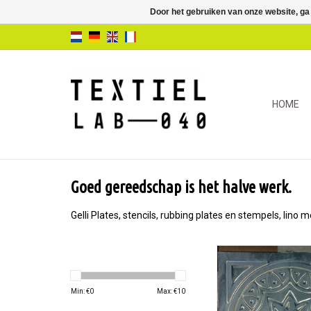
Door het gebruiken van onze website, ga
HOME
Goed gereedschap is het halve werk.
Gelli Plates, stencils, rubbing plates en stempels, lin
Reliëf Plaat Mandal
Canyon
Min: €
0
Max: €
10