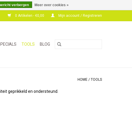
bericht verbergen
Meer over cookies »
0 Artikelen - €0,00
Mijn account / Registreren
PECIALS
TOOLS
BLOG
HOME
/
TOOLS
iteit geprikkeld en ondersteund.