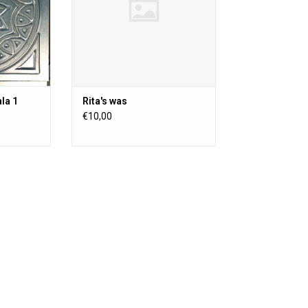
la 1
Rita's was
€10,00