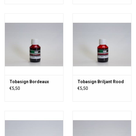
Tobasign Bordeaux
Tobasign Briljant Rood
€5,50
€5,50