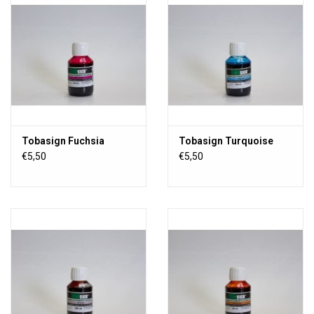
Tobasign Fuchsia
Tobasign Turquoise
€5,50
€5,50